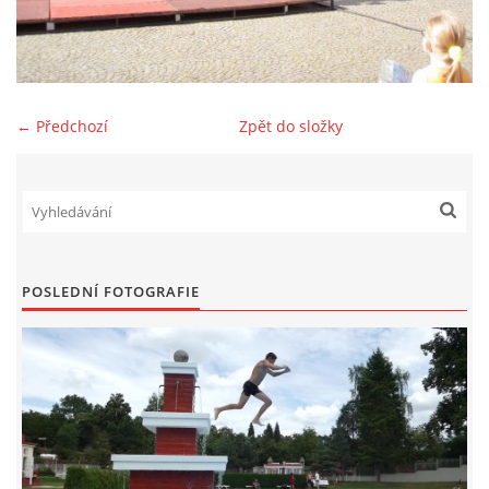
SPONZOŘI
FOTOALBUM
← Předchozí
Zpět do složky
AKTUÁLNÍ VÝSLEDKY
BAZAR
POSLEDNÍ FOTOGRAFIE
PŘEHLED ZÁVODŮ
JEN PRO TRENÉRY
ZE ŽIVOTA BAJKERŮ