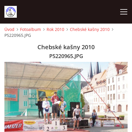
Úvod
Fotoalbum
Rok 2010
Chebské kašny 2010
P5220965.JPG
ÚVOD
Chebské kašny 2010
VYBAVENÍ NA TRÉNINKY
P5220965.JPG
VEDENÍ ODDÍLU
KONTAKTY
DOCHÁZKA A BODOVÁNÍ 2023
SEZNAM ČLENŮ