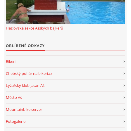
ROK 2024
ROK 2023
Hazlovská sekce Ašských bajkerů
OBLÍBENÉ ODKAZY
ROK 2022
Bikeri
ROK 2021
Chebský pohár na bikeri.cz
HAZLOVSKÁ SEKCE AŠSKÝCH BAJKERŮ
Lyžařský klub Jasan Aš
Město Aš
Mountainbike server
© 2026 eStránky.cz
|
RSS
Fotogalerie