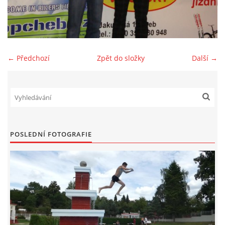
SPONZOŘI
FOTOALBUM
← Předchozí
Zpět do složky
Další →
AKTUÁLNÍ VÝSLEDKY
BAZAR
POSLEDNÍ FOTOGRAFIE
PŘEHLED ZÁVODŮ
JEN PRO TRENÉRY
ZE ŽIVOTA BAJKERŮ