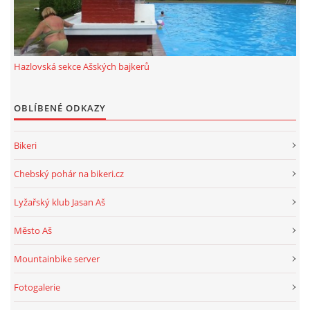
ROK 2024
ROK 2023
Hazlovská sekce Ašských bajkerů
OBLÍBENÉ ODKAZY
ROK 2022
Bikeri
ROK 2021
Chebský pohár na bikeri.cz
HAZLOVSKÁ SEKCE AŠSKÝCH BAJKERŮ
Lyžařský klub Jasan Aš
Město Aš
Mountainbike server
© 2026 eStránky.cz
|
RSS
Fotogalerie