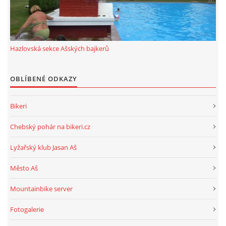
ROK 2024
ROK 2023
Hazlovská sekce Ašských bajkerů
OBLÍBENÉ ODKAZY
ROK 2022
Bikeri
ROK 2021
Chebský pohár na bikeri.cz
HAZLOVSKÁ SEKCE AŠSKÝCH BAJKERŮ
Lyžařský klub Jasan Aš
Město Aš
Mountainbike server
© 2026 eStránky.cz
|
RSS
Fotogalerie