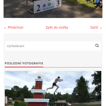
SPONZOŘI
FOTOALBUM
← Předchozí
Zpět do složky
Další →
AKTUÁLNÍ VÝSLEDKY
BAZAR
POSLEDNÍ FOTOGRAFIE
PŘEHLED ZÁVODŮ
JEN PRO TRENÉRY
ZE ŽIVOTA BAJKERŮ