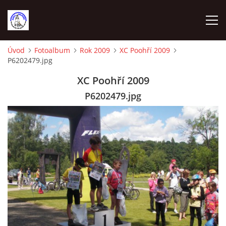
Úvod
Fotoalbum
Rok 2009
XC Poohří 2009
P6202479.jpg
ÚVOD
XC Poohří 2009
VYBAVENÍ NA TRÉNINKY
P6202479.jpg
VEDENÍ ODDÍLU
KONTAKTY
DOCHÁZKA A BODOVÁNÍ 2023
SEZNAM ČLENŮ