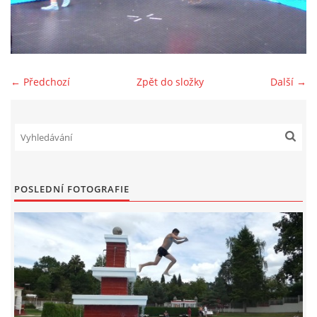
SPONZOŘI
FOTOALBUM
← Předchozí
Zpět do složky
Další →
AKTUÁLNÍ VÝSLEDKY
BAZAR
POSLEDNÍ FOTOGRAFIE
PŘEHLED ZÁVODŮ
JEN PRO TRENÉRY
ZE ŽIVOTA BAJKERŮ