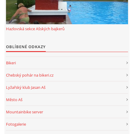
ROK 2024
ROK 2023
Hazlovská sekce Ašských bajkerů
OBLÍBENÉ ODKAZY
ROK 2022
Bikeri
ROK 2021
Chebský pohár na bikeri.cz
HAZLOVSKÁ SEKCE AŠSKÝCH BAJKERŮ
Lyžařský klub Jasan Aš
Město Aš
Mountainbike server
© 2026 eStránky.cz
|
RSS
Fotogalerie