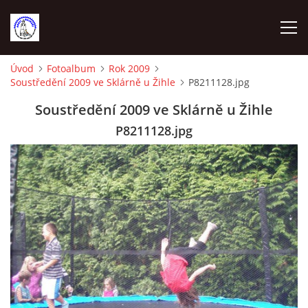
Úvod
Fotoalbum
Rok 2009
Soustředění 2009 ve Sklárně u Žihle
P8211128.jpg
ÚVOD
Soustředění 2009 ve Sklárně u Žihle
VYBAVENÍ NA TRÉNINKY
P8211128.jpg
VEDENÍ ODDÍLU
KONTAKTY
DOCHÁZKA A BODOVÁNÍ 2023
SEZNAM ČLENŮ