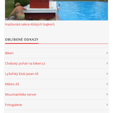
ROK 2024
ROK 2023
Hazlovská sekce Ašských bajkerů
OBLÍBENÉ ODKAZY
ROK 2022
Bikeri
ROK 2021
Chebský pohár na bikeri.cz
HAZLOVSKÁ SEKCE AŠSKÝCH BAJKERŮ
Lyžařský klub Jasan Aš
Město Aš
Mountainbike server
© 2026 eStránky.cz
|
RSS
Fotogalerie