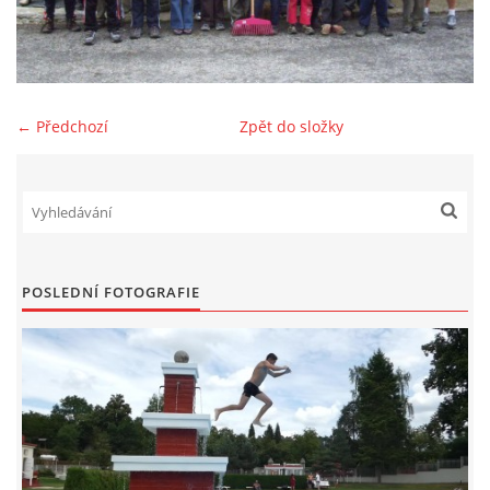
SPONZOŘI
FOTOALBUM
← Předchozí
Zpět do složky
AKTUÁLNÍ VÝSLEDKY
BAZAR
POSLEDNÍ FOTOGRAFIE
PŘEHLED ZÁVODŮ
JEN PRO TRENÉRY
ZE ŽIVOTA BAJKERŮ