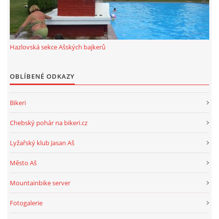
ROK 2024
ROK 2023
Hazlovská sekce Ašských bajkerů
OBLÍBENÉ ODKAZY
ROK 2022
Bikeri
ROK 2021
Chebský pohár na bikeri.cz
HAZLOVSKÁ SEKCE AŠSKÝCH BAJKERŮ
Lyžařský klub Jasan Aš
Město Aš
Mountainbike server
© 2026 eStránky.cz
|
RSS
Fotogalerie