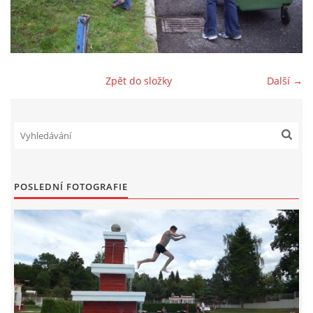
SPONZOŘI
FOTOALBUM
Zpět do složky
Další →
AKTUÁLNÍ VÝSLEDKY
BAZAR
POSLEDNÍ FOTOGRAFIE
PŘEHLED ZÁVODŮ
JEN PRO TRENÉRY
ZE ŽIVOTA BAJKERŮ