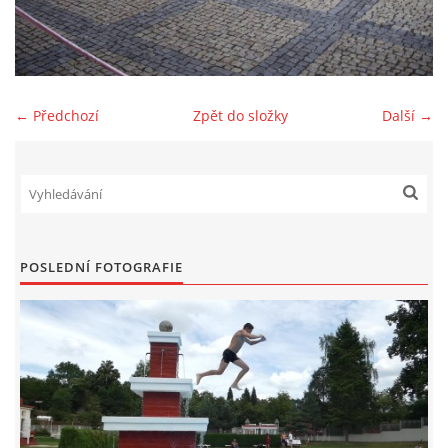
SPONZOŘI
FOTOALBUM
← Předchozí
Zpět do složky
Další →
AKTUÁLNÍ VÝSLEDKY
BAZAR
POSLEDNÍ FOTOGRAFIE
PŘEHLED ZÁVODŮ
JEN PRO TRENÉRY
ZE ŽIVOTA BAJKERŮ