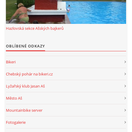
ROK 2024
ROK 2023
Hazlovská sekce Ašských bajkerů
OBLÍBENÉ ODKAZY
ROK 2022
Bikeri
ROK 2021
Chebský pohár na bikeri.cz
HAZLOVSKÁ SEKCE AŠSKÝCH BAJKERŮ
Lyžařský klub Jasan Aš
Město Aš
Mountainbike server
© 2026 eStránky.cz
|
RSS
Fotogalerie