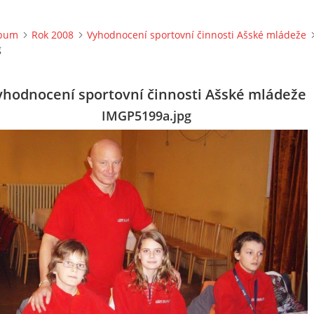
lbum
Rok 2008
Vyhodnocení sportovní činnosti Ašské mládeže
g
yhodnocení sportovní činnosti Ašské mládeže
IMGP5199a.jpg