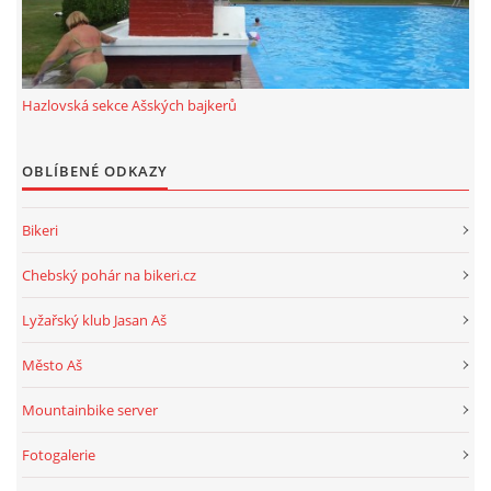
ROK 2024
ROK 2023
Hazlovská sekce Ašských bajkerů
OBLÍBENÉ ODKAZY
ROK 2022
Bikeri
ROK 2021
Chebský pohár na bikeri.cz
HAZLOVSKÁ SEKCE AŠSKÝCH BAJKERŮ
Lyžařský klub Jasan Aš
Město Aš
Mountainbike server
© 2026 eStránky.cz
|
RSS
Fotogalerie