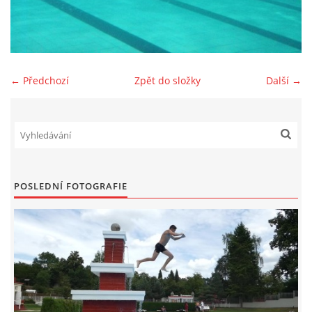
SPONZOŘI
FOTOALBUM
← Předchozí
Zpět do složky
Další →
AKTUÁLNÍ VÝSLEDKY
BAZAR
POSLEDNÍ FOTOGRAFIE
PŘEHLED ZÁVODŮ
JEN PRO TRENÉRY
ZE ŽIVOTA BAJKERŮ