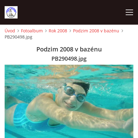
Úvod
Fotoalbum
Rok 2008
Podzim 2008 v bazénu
PB290498.jpg
ÚVOD
Podzim 2008 v bazénu
VYBAVENÍ NA TRÉNINKY
PB290498.jpg
VEDENÍ ODDÍLU
KONTAKTY
DOCHÁZKA A BODOVÁNÍ 2023
SEZNAM ČLENŮ