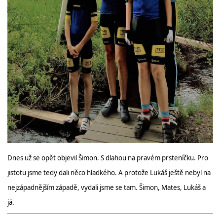
ROK 2024
ROK 2023
ROK 2022
ROK 2021
HAZLOVSKÁ SEKCE AŠSKÝCH BAJKERŮ
Dnes už se opět objevil Šimon. S dlahou na pravém prsteníčku. Pro
jistotu jsme tedy dali něco hladkého. A protože Lukáš ještě nebyl na
nejzápadnějším západě, vydali jsme se tam. Šimon, Mates, Lukáš a
© 2026 eStránky.cz
|
RSS
já.