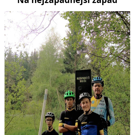
SPONZOŘI
FOTOALBUM
AKTUÁLNÍ VÝSLEDKY
BAZAR
PŘEHLED ZÁVODŮ
JEN PRO TRENÉRY
ZE ŽIVOTA BAJKERŮ