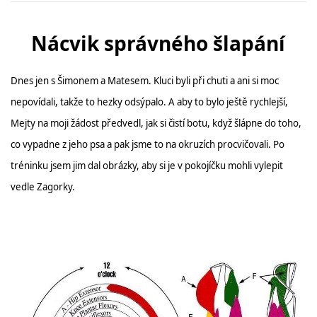
SPONZOŘI
Nácvik správného šlapání
FOTOALBUM
Dnes jen s Šimonem a Matesem. Kluci byli při chuti a ani si moc
nepovídali, takže to hezky odsýpalo. A aby to bylo ještě rychlejší,
AKTUÁLNÍ VÝSLEDKY
Mejty na moji žádost předvedl, jak si čistí botu, když šlápne do toho,
co vypadne z jeho psa a pak jsme to na okruzích procvičovali. Po
BAZAR
tréninku jsem jim dal obrázky, aby si je v pokojíčku mohli vylepit
vedle Zagorky.
PŘEHLED ZÁVODŮ
JEN PRO TRENÉRY
ZE ŽIVOTA BAJKERŮ