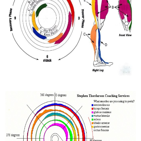
ROK 2024
ROK 2023
ROK 2022
ROK 2021
HAZLOVSKÁ SEKCE AŠSKÝCH BAJKERŮ
© 2026 eStránky.cz
|
RSS