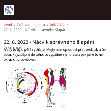
Úvod
Ze života bajkerů
Rok 2022
22. 6. 2022 - Nácvik správného šlapání
ÚVOD
22. 6. 2022 - Nácvik správného šlapání
VYBAVENÍ NA TRÉNINKY
31. 1. 2023
A aby to bylo ještě rychlejší, Mejty na moji žádost předvedl, jak si čistí
botu, když šlápne do toho, co vypadne z jeho psa a pak jsme to na
okruzích procvičovali.
VEDENÍ ODDÍLU
KONTAKTY
DOCHÁZKA A BODOVÁNÍ 2023
SEZNAM ČLENŮ