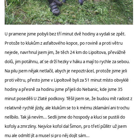
U pramene jsme pobyli bez tří minut dvě hodiny a vydali se zpět.
Protože to klukům z asfaltového kopce, po rovině a proti větru
nejede, navrhnul jsem jim, že těch 24 km do Lipoltova, převážně
dolů, jim potáhnu, ať se drží hezky v háku a mají to rychle za sebou.
Na pilu jsem nějak netlačil, abych je nepoztrácel, protože jsme jeli
proti větru, přesto jsme v Lipoltově byli za 51 minut místo obvyklé
hodiny a přesně za hodinu jsme přijeli do Nebanic, kde jsme 35
minut poseděli U Zlaté podkovy. Těšil jsem se, že budou mít radost z
relativně rychlé jízdy, ale klukům se to k mému zklamání ani trochu
nelíbilo. Tak já nevím... Sedli jsme do hospody a kluci se pustili do
kofoly a zmrzliny. Nejvíce kofol dal Šimon, pro třetí půllitr už jsem
mu ale odmítl jít a musel si pro něj dojít sám...