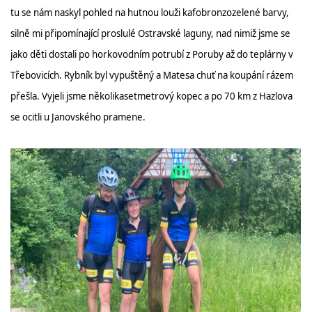
tu se nám naskyl pohled na hutnou louži kafobronzozelené barvy,
silně mi připomínající proslulé Ostravské laguny, nad nimiž jsme se
jako děti dostali po horkovodním potrubí z Poruby až do teplárny v
Třebovicích. Rybník byl vypuštěný a Matesa chuť na koupání rázem
přešla. Vyjeli jsme několikasetmetrový kopec a po 70 km z Hazlova
se ocitli u Janovského pramene.