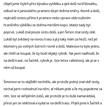
Objeli jsme Dyleň přes bývalou vyhlídku a sjeli dolů na křižovatku,
odkud se k Janovského prameni dá jet dvěma směry. Rovně a dolů,
nejkratší cestou přímo k prameni nebo vpravo obkroužením
hraničního výběžku se dvěma menšími kopci. Mates tady byl
poprvé, Lukáš znal pouze cestu dolů, a jen Šimon znal cesty obě.
Lukáš byl zvědavý na novou trasu a já ji taky mám za hezčí, než jet
kilometry po volných šutrech rovně a dolů. Matesovi to bylo jedno,
ale chtěl se koupat, že by bodl nějaký rybník. Tak jsem nadhodil, že
na delší trase, na Šachtě, rybník je. Sice lehce rašelinový, ale já se v
něm už koupal.
Šimonovi se to objíždět nechtělo, ale protože jediný znal obě cesty,
nechal jsem rozhodnutí na něm, ať někam jede a že my pojedeme za
ním. Sice se skřípěním zubů, ale protože je to duše kamarádská,
přece jen se obětoval a vydal se na delší trasu. Přijeli jsme k Šachtě a