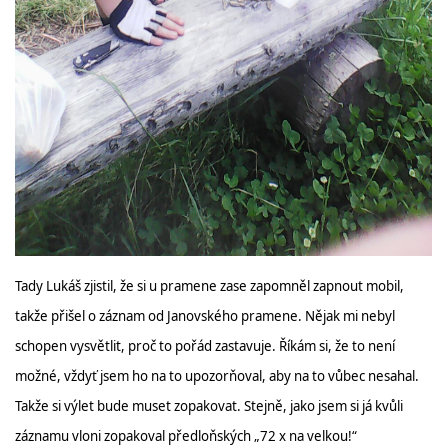
Tady Lukáš zjistil, že si u pramene zase zapomněl zapnout mobil,
takže přišel o záznam od Janovského pramene. Nějak mi nebyl
schopen vysvětlit, proč to pořád zastavuje. Říkám si, že to není
možné, vždyť jsem ho na to upozorňoval, aby na to vůbec nesahal.
Takže si výlet bude muset zopakovat. Stejně, jako jsem si já kvůli
záznamu vloni zopakoval předloňských „72 x na velkou!“