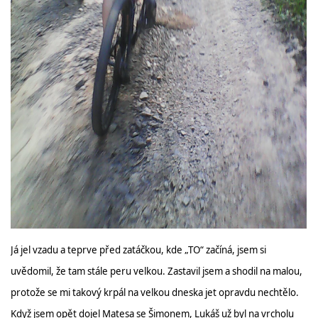
Já jel vzadu a teprve před zatáčkou, kde „TO“ začíná, jsem si
uvědomil, že tam stále peru velkou. Zastavil jsem a shodil na malou,
protože se mi takový krpál na velkou dneska jet opravdu nechtělo.
Když jsem opět dojel Matesa se Šimonem, Lukáš už byl na vrcholu