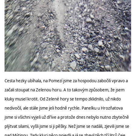
Cesta hezky ubíhala, na Pomezí jsme za hospodou zabočili vpravo a
začali stoupat na Zelenou horu. A to takovým způsobem, že jsem
kluky musel krotit. Od Zelené hory se tempo zklidnilo, už nikdo
nedivočil, ale stále jsme jeli hodně rychle. Panelku u Hrozňatova
jsme si všichni vyjeli už dříve a protože dnes nebylo nutno zbytečně
plýtvat silami, vyšli jsme si ji pěšky. Než jsme se nadáli, zjevili jsme se
nad Mýtinou. Tady kluci něco pojedli a já se zbavil těch tří litrů čaje,