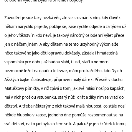
celodenní výlet na Dyleň a přilehlé hospody.
Závodění je sice taky hezká věc, ale ve srovnání s ním, kdy člověk
někam narychlo přijede, poblije se, zase rychle odjede a za týden už
o jeho vítězství nikdo neví, je takový náročný celodenní výlet přece
jen o něčem jiném. A aby dětem na tento úctyhodný výkon a že
něco takového jako děti opravdu dokázaly, zůstala i hmatatelná
vzpomínka pro dobu, až budou slabí, tlustí, staří a nemocní
bezmocně ležet na gauči u televize, mám pro každého, kdo Dyleň
Ašských bajkerů absolvuje, připraven malý dárek. Přesně v duchu
Matuškovy písničky, v níž zpívá o tom, jak své mládí nosí po kapsách,
má v nich prošlou vstupenku, starý nůž i drát a díky nim se vrací do
dětství. A třeba některým z nich taková malá hloupost, co stále nosí
někde hluboko v kapse, jednoho dne pomůže rozpomenout se na
své dětství, na to jací byli a o čem snili. A pak už je jen krůček k tomu,