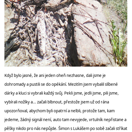
Když bylo jasné, že ani jeden oheň nezhasne, dali jsme je
dohromady a pustili se do opékání. Mezitím jsem vybalil slíbené
dárky a kluci si vybrali každý svůj. Pekli jsme, jedli jsme, pili jsme,
vybírali nožíky a... začali blbnout, přestože jsem už od rána
upozorňoval, abychom byli opatrní a nelbli, protože tam, kam
jedeme, žádný signál není, auto tam nevyjede, vrtulník nepřistane a
pěšky nikdo pro nás nepůjde. Šimon s Lukášem po sobě začali stříkat