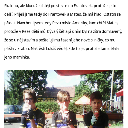
Skalnou, ale kluci, že chtějí po stezce do Frantovek, protože je to
delší. Přijeli jsme tedy do Frantovek a Mates, že má hlad. Ostatní se
přidali. Navrhnul jsem tedy Rezu místo Ameriky, kam chtěl Mates,
protože v Reze dělá můj bývalý šéf a já s ním byl na zítra domluvený,
že se u něj stavím a pošteluji mu řazení jeho nové silničky, co mu
přišla v krabici. Naštěstí Lukáš věděl, kde to je, protože tam dělala
jeho maminka.