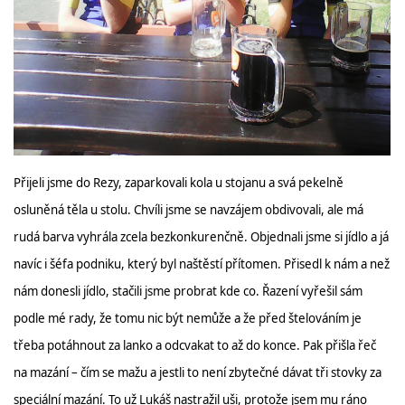
Přijeli jsme do Rezy, zaparkovali kola u stojanu a svá pekelně
osluněná těla u stolu. Chvíli jsme se navzájem obdivovali, ale má
rudá barva vyhrála zcela bezkonkurenčně. Objednali jsme si jídlo a já
navíc i šéfa podniku, který byl naštěstí přítomen. Přisedl k nám a než
nám donesli jídlo, stačili jsme probrat kde co. Řazení vyřešil sám
podle mé rady, že tomu nic být nemůže a že před štelováním je
třeba potáhnout za lanko a odcvakat to až do konce. Pak přišla řeč
na mazání – čím se mažu a jestli to není zbytečné dávat tři stovky za
speciální mazání. To už Lukáš nastražil uši, protože jsem mu ráno