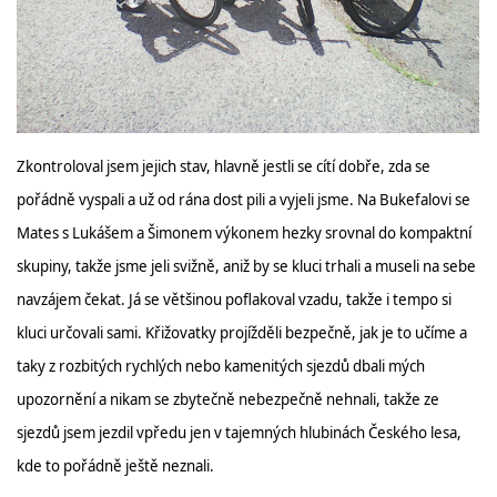
Zkontroloval jsem jejich stav, hlavně jestli se cítí dobře, zda se
pořádně vyspali a už od rána dost pili a vyjeli jsme. Na Bukefalovi se
Mates s Lukášem a Šimonem výkonem hezky srovnal do kompaktní
skupiny, takže jsme jeli svižně, aniž by se kluci trhali a museli na sebe
navzájem čekat. Já se většinou poflakoval vzadu, takže i tempo si
kluci určovali sami. Křižovatky projížděli bezpečně, jak je to učíme a
taky z rozbitých rychlých nebo kamenitých sjezdů dbali mých
upozornění a nikam se zbytečně nebezpečně nehnali, takže ze
sjezdů jsem jezdil vpředu jen v tajemných hlubinách Českého lesa,
kde to pořádně ještě neznali.