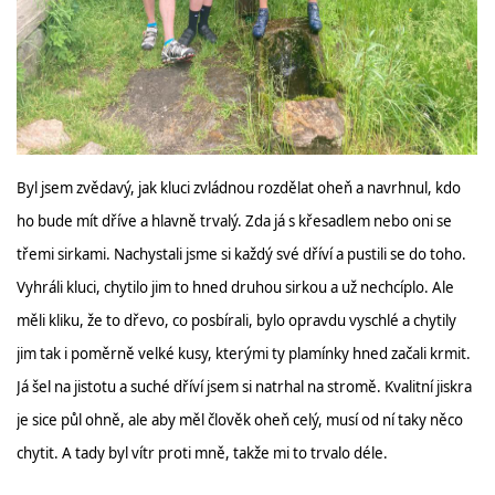
Byl jsem zvědavý, jak kluci zvládnou rozdělat oheň a navrhnul, kdo
ho bude mít dříve a hlavně trvalý. Zda já s křesadlem nebo oni se
třemi sirkami. Nachystali jsme si každý své dříví a pustili se do toho.
Vyhráli kluci, chytilo jim to hned druhou sirkou a už nechcíplo. Ale
měli kliku, že to dřevo, co posbírali, bylo opravdu vyschlé a chytily
jim tak i poměrně velké kusy, kterými ty plamínky hned začali krmit.
Já šel na jistotu a suché dříví jsem si natrhal na stromě. Kvalitní jiskra
je sice půl ohně, ale aby měl člověk oheň celý, musí od ní taky něco
chytit. A tady byl vítr proti mně, takže mi to trvalo déle.