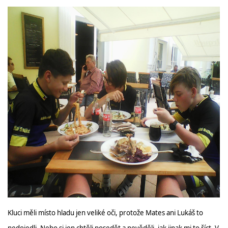
Kluci měli místo hladu jen veliké oči, protože Mates ani Lukáš to