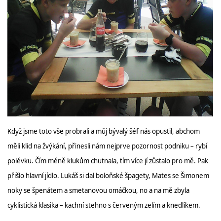
Když jsme toto vše probrali a můj bývalý šéf nás opustil, abchom
měli klid na žvýkání, přinesli nám nejprve pozornost podniku – rybí
polévku. Čím méně klukům chutnala, tím více jí zůstalo pro mě. Pak
přišlo hlavní jídlo. Lukáš si dal boloňské špagety, Mates se Šimonem
noky se špenátem a smetanovou omáčkou, no a na mě zbyla
cyklistická klasika – kachní stehno s červeným zelím a knedlíkem.