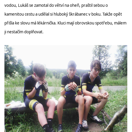
vodou, Lukáš se zamotal do větví na oheň, praštil sebou o
kamenitou cestu a udělal si hluboký škrábanec v boku. Takže opět
přišla ke slovu má lékárnička. Kluci mají obrovskou spotřebu, málem
ji nestačím doplňovat.