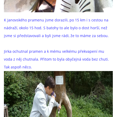
K Janovského pramenu jsme dorazili, po 15 km i s cestou na
nádraží, okolo 15 hod. S batohy to ale bylo o dost horší, než
jsme si představovali a byli jsme rádi, že to máme za sebou.
Jirka ochutnal pramen a k mému velkému překvapení mu
voda z něj chutnala. Přitom to byla obyčejná voda bez chuti.
Tak aspoň něco.