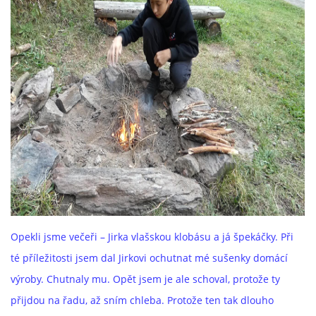
Opekli jsme večeři – Jirka vlašskou klobásu a já špekáčky. Při
té příležitosti jsem dal Jirkovi ochutnat mé sušenky domácí
výroby. Chutnaly mu. Opět jsem je ale schoval, protože ty
přijdou na řadu, až sním chleba. Protože ten tak dlouho