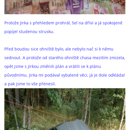
Protože Jirka s přehledem prohrál, šel na dříví a já spokojeně
popíjel studenou strusku.
Před boudou sice ohniště bylo, ale nebylo nač si k němu
sednout. A protože od starého ohniště chasa mezitím zmizela,
opět jsme s Jirkou změnili plán a vrátili se k plánu
původnímu. Jirka mi podával vybalené věci, já je dole odkládal
a pak jsme to vše přenesli.