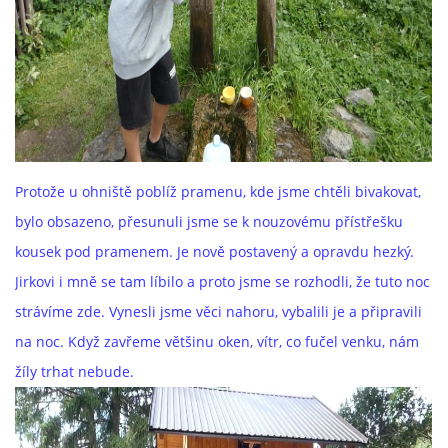
Protože u ohniště poblíž pramenu, kde jsme chtěli bivakovat,
bylo obsazeno, přesunuli jsme se k nouzovému přístřešku
kousek pod pramenem. Je nově postavený a opravdu hezký.
Jirkovi i mně se tam líbilo a proto jsme se rozhodli, že tuto noc
strávíme zde. Vynesli jsme věci nahoru, vybalili je a připravili
na noc. Když zavřeme většinu oken, vítr, co fučel venku, nám
žíly trhat nebude.