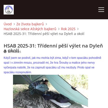
Úvod
Ze života bajkerů
Hazlovská sekce Ašských bajkerů
Rok 2025
ÚVOD
HSAB 2025-31: Třídenní pěší výlet na Dyleň a okolí
VYBAVENÍ NA TRÉNINKY
HSAB 2025-31: Třídenní pěší výlet na Dyleň
a okolí
25. 8. 2025
Když jsem se podivil, jak mu mohla být zima, když v tom spacáku pohodlně
VEDENÍ ODDÍLU
spal i v zimním mrazu, prozradil mi, že hra Šrouby a matice jeho nervy
vyčerpala natolik, že na zapnutí spacáku už mu nezbyly. Proto spal ve
spacáku rozepnutém.
KONTAKTY
DOCHÁZKA A BODOVÁNÍ 2023
SEZNAM ČLENŮ