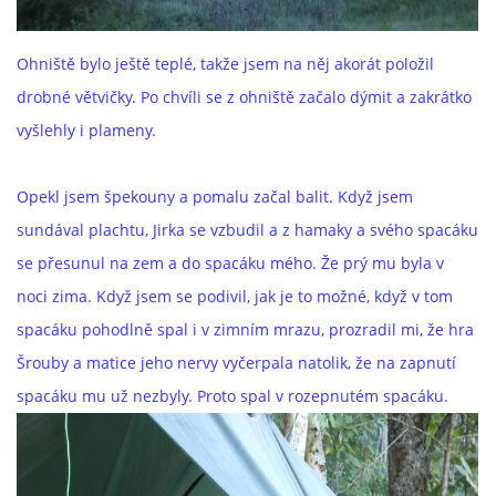
Ohniště bylo ještě teplé, takže jsem na něj akorát položil
drobné větvičky. Po chvíli se z ohniště začalo dýmit a zakrátko
vyšlehly i plameny.
Opekl jsem špekouny a pomalu začal balit. Když jsem
sundával plachtu, Jirka se vzbudil a z hamaky a svého spacáku
se přesunul na zem a do spacáku mého. Že prý mu byla v
noci zima. Když jsem se podivil, jak je to možné, když v tom
spacáku pohodlně spal i v zimním mrazu, prozradil mi, že hra
Šrouby a matice jeho nervy vyčerpala natolik, že na zapnutí
spacáku mu už nezbyly. Proto spal v rozepnutém spacáku.