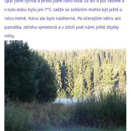
Spal jsem rychle a proto jsem ráno vstal už asi o půl sedmé a
v tuto dobu bylo jen 7°C, takže se svítáním mohlo být ještě o
něco méně. Ráno ale bylo nádherné. Po včerejším větru ani
památka, obloha vymetená a v údolí pod námi ještě zbytky
mlhy.