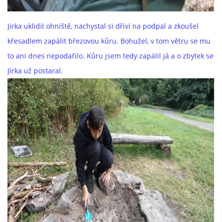
Jirka uklidil ohniště, nachystal si dříví na podpal a zkoušel
křesadlem zapálit březovou kůru. Bohužel, v tom větru se mu
to ani dnes nepodařilo. Kůru jsem tedy zapálil já a o zbytek se
Jirka už postaral.