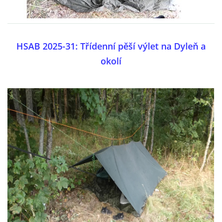
SPONZOŘI
HSAB 2025-31: Třídenní pěší výlet na Dyleň a
FOTOALBUM
okolí
AKTUÁLNÍ VÝSLEDKY
BAZAR
PŘEHLED ZÁVODŮ
JEN PRO TRENÉRY
ZE ŽIVOTA BAJKERŮ