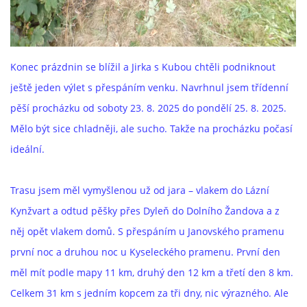
ROK 2024
ROK 2023
Konec prázdnin se blížil a Jirka s Kubou chtěli podniknout
ještě jeden výlet s přespáním venku. Navrhnul jsem třídenní
pěší procházku od soboty 23. 8. 2025 do pondělí 25. 8. 2025.
ROK 2022
Mělo být sice chladněji, ale sucho. Takže na procházku počasí
ideální.
ROK 2021
Trasu jsem měl vymyšlenou už od jara – vlakem do Lázní
HAZLOVSKÁ SEKCE AŠSKÝCH BAJKERŮ
Kynžvart a odtud pěšky přes Dyleň do Dolního Žandova a z
něj opět vlakem domů. S přespáním u Janovského pramenu
první noc a druhou noc u Kyseleckého pramenu. První den
© 2026 eStránky.cz
|
RSS
měl mít podle mapy 11 km, druhý den 12 km a třetí den 8 km.
Celkem 31 km s jedním kopcem za tři dny, nic výrazného. Ale