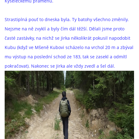
Kyseleckému pramenu.
Strastiplná pouť to dneska byla. Ty batohy všechno změnily.
Nejsme na ně zvyklí a byly čím dál těžší. Dělali jsme proto
časté zastávky, na nichž se Jirka několikrát pokusil napodobit
Kubu (když ve Mšeně Kubovi scházelo na vrchol 20 m a zbýval
mu výstup na poslední schod ze 183, tak se zasekl a odmítl
pokračovat). Nakonec se Jirka ale vždy zvedl a šel dál.