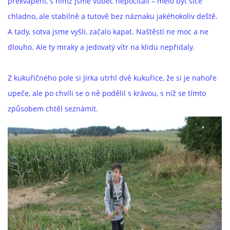
překvapení, s nímž jsme vůbec nepočítali – mělo být sice
chladno, ale stabilně a tutově bez náznaku jakéhokoliv deště.
A tady, sotva jsme vyšli, začalo kapat. Naštěstí ne moc a ne
dlouho. Ale ty mraky a jedovatý vítr na klidu nepřidaly.
Z kukuřičného pole si Jirka utrhl dvě kukuřice, že si je nahoře
upeče, ale po chvíli se o ně podělil s krávou, s níž se tímto
způsobem chtěl seznámit.