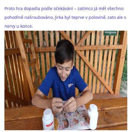
Proto hra dopadla podle očekávání – zatímco já měl všechno
pohodlně našroubováno, Jirka byl teprve v polovině, zato ale s
nervy u konce.