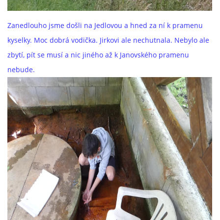
Zanedlouho jsme došli na Jedlovou a hned za ní k pramenu
kyselky. Moc dobrá vodička. Jirkovi ale nechutnala. Nebylo ale
zbytí, pít se musí a nic jiného až k Janovského pramenu
nebude.