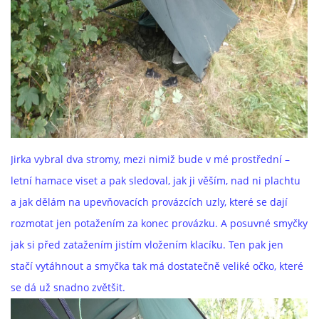
Jirka vybral dva stromy, mezi nimiž bude v mé prostřední –
letní hamace viset a pak sledoval, jak ji věším, nad ni plachtu
a jak dělám na upevňovacích provázcích uzly, které se dají
rozmotat jen potažením za konec provázku. A posuvné smyčky
jak si před zatažením jistím vložením klacíku. Ten pak jen
stačí vytáhnout a smyčka tak má dostatečně veliké očko, které
se dá už snadno zvětšit.