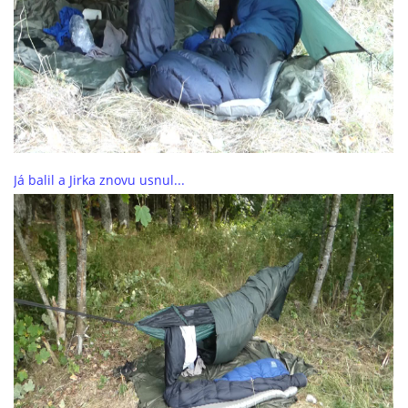
Já balil a Jirka znovu usnul...