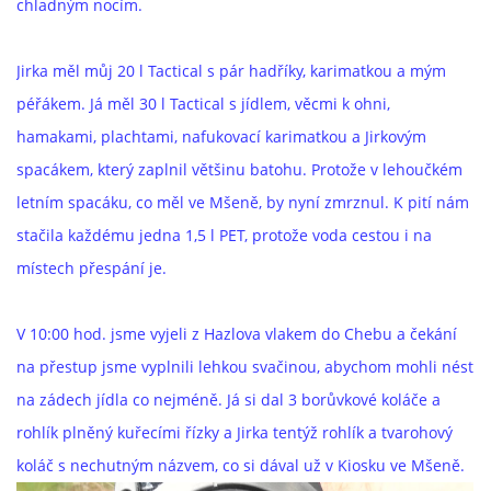
chladným nocím.
Jirka měl můj 20 l Tactical s pár hadříky, karimatkou a mým
péřákem. Já měl 30 l Tactical s jídlem, věcmi k ohni,
hamakami, plachtami, nafukovací karimatkou a Jirkovým
spacákem, který zaplnil většinu batohu. Protože v lehoučkém
letním spacáku, co měl ve Mšeně, by nyní zmrznul. K pití nám
stačila každému jedna 1,5 l PET, protože voda cestou i na
místech přespání je.
V 10:00 hod. jsme vyjeli z Hazlova vlakem do Chebu a čekání
na přestup jsme vyplnili lehkou svačinou, abychom mohli nést
na zádech jídla co nejméně. Já si dal 3 borůvkové koláče a
rohlík plněný kuřecími řízky a Jirka tentýž rohlík a tvarohový
koláč s nechutným názvem, co si dával už v Kiosku ve Mšeně.