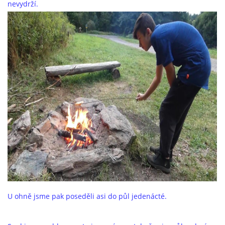
nevydrží.
U ohně jsme pak poseděli asi do půl jedenácté.