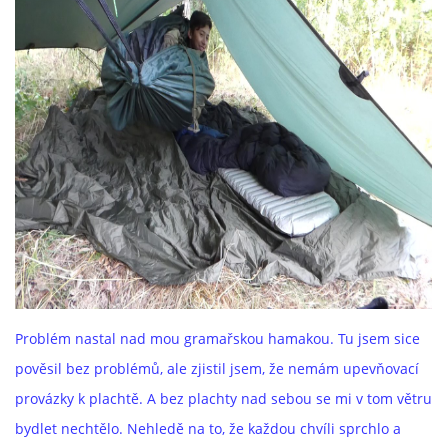
Problém nastal nad mou gramařskou hamakou. Tu jsem sice
pověsil bez problémů, ale zjistil jsem, že nemám upevňovací
provázky k plachtě. A bez plachty nad sebou se mi v tom větru
bydlet nechtělo. Nehledě na to, že každou chvíli sprchlo a