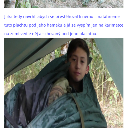
Jirka tedy navrhl, abych se přestěhoval k němu – natáhneme
tuto plachtu pod jeho hamaku a já se vyspím jen na karimatce
na zemi vedle něj a schovaný pod jeho plachtou.