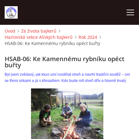
Úvod
Ze života bajkerů
Hazlovská sekce Ašských bajkerů
Rok 2024
ÚVOD
HSAB-06: Ke Kamennému rybníku opéct buřty
VYBAVENÍ NA TRÉNINKY
HSAB-06: Ke Kamennému rybníku opéct
buřty
Byl jsem zvědavý, jak kluci umí rozdělat oheň a navrhl tradiční soutěž – oni
VEDENÍ ODDÍLU
se třemi sirkami a já s křesadlem. Kdo bude mít oheň dřív a hlavně trvalý.
KONTAKTY
DOCHÁZKA A BODOVÁNÍ 2023
SEZNAM ČLENŮ