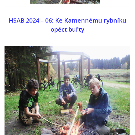
SPONZOŘI
HSAB 2024 – 06: Ke Kamennému rybníku
opéct buřty
FOTOALBUM
AKTUÁLNÍ VÝSLEDKY
BAZAR
PŘEHLED ZÁVODŮ
JEN PRO TRENÉRY
ZE ŽIVOTA BAJKERŮ