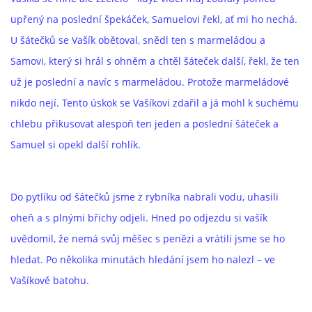
upřený na poslední špekáček, Samuelovi řekl, ať mi ho nechá.
U šátečků se Vašík obětoval, snědl ten s marmeládou a
Samovi, který si hrál s ohněm a chtěl šáteček další, řekl, že ten
už je poslední a navíc s marmeládou. Protože marmeládové
nikdo nejí. Tento úskok se Vašíkovi zdařil a já mohl k suchému
chlebu přikusovat alespoň ten jeden a poslední šáteček a
Samuel si opekl další rohlík.
Do pytlíku od šátečků jsme z rybníka nabrali vodu, uhasili
oheň a s plnými břichy odjeli. Hned po odjezdu si vašík
uvědomil, že nemá svůj měšec s penězi a vrátili jsme se ho
hledat. Po několika minutách hledání jsem ho nalezl – ve
Vašíkově batohu.