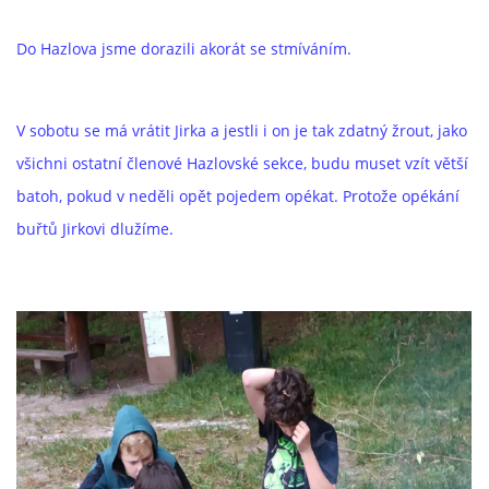
Do Hazlova jsme dorazili akorát se stmíváním.
V sobotu se má vrátit Jirka a jestli i on je tak zdatný žrout, jako
všichni ostatní členové Hazlovské sekce, budu muset vzít větší
batoh, pokud v neděli opět pojedem opékat. Protože opékání
buřtů Jirkovi dlužíme.