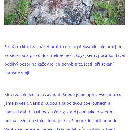
S nožem kluci zacházet umí, to mě nepřekvapilo, ale umějí to i
se sekerou a proto dost nelibě nesli, když jsem zpočátku dával
bedlivý pozor na každý jejich pohyb a to, jestli při sekání
správně stojí.
Kluci začali péct a já žasnout. Snědli jsme úplně všechno, co
jsme si vezli. Vašík s Kubou a já po dvou špekounech a
Samuel dal tři. Dal by si i čtvrtý, který jsem jako poslední
nechal ležet na stole, doufaje, že už ho nikdo chtít nebude.
Vašíka se mně ale zželelo - když viděl můj zoufalý pohled