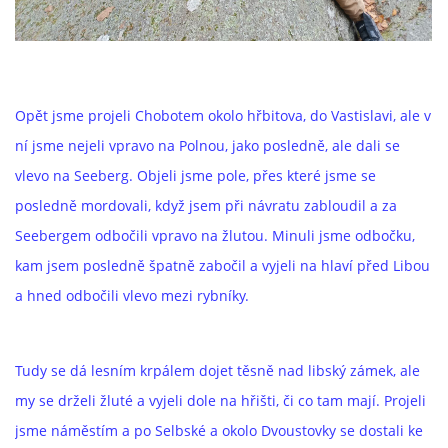
Opět jsme projeli Chobotem okolo hřbitova, do Vastislavi, ale v
ní jsme nejeli vpravo na Polnou, jako posledně, ale dali se
vlevo na Seeberg. Objeli jsme pole, přes které jsme se
posledně mordovali, když jsem při návratu zabloudil a za
Seebergem odbočili vpravo na žlutou. Minuli jsme odbočku,
kam jsem posledně špatně zabočil a vyjeli na hlaví před Libou
a hned odbočili vlevo mezi rybníky.
Tudy se dá lesním krpálem dojet těsně nad libský zámek, ale
my se drželi žluté a vyjeli dole na hřišti, či co tam mají. Projeli
jsme náměstím a po Selbské a okolo Dvoustovky se dostali ke