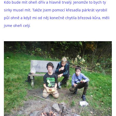
Kdo bude mít oheň dřív a hlavně trvalý. Jenomže to bych ty
sirky musel mít. Takže jsem pomocí křesadla párkrát vyrobil
půl ohně a když mi od něj konečně chytila březová kůra, měli
jsme oheň celý.