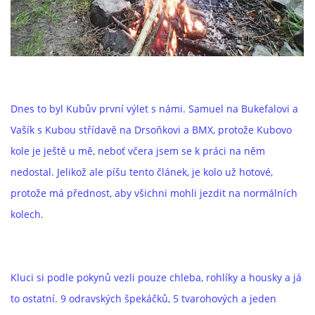
ROK 2024
ROK 2023
Dnes to byl Kubův první výlet s námi. Samuel na Bukefalovi a
ROK 2022
Vašík s Kubou střídavě na Drsoňkovi a BMX, protože Kubovo
kole je ještě u mě, neboť včera jsem se k práci na něm
ROK 2021
nedostal. Jelikož ale píšu tento článek, je kolo už hotové,
protože má přednost, aby všichni mohli jezdit na normálních
HAZLOVSKÁ SEKCE AŠSKÝCH BAJKERŮ
kolech.
Kluci si podle pokynů vezli pouze chleba, rohlíky a housky a já
© 2026 eStránky.cz
|
RSS
to ostatní. 9 odravských špekáčků, 5 tvarohových a jeden